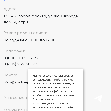
Адрес:
125362, город Москва, улица Свободы,
дом 31, стр.1
Режим работы офиса:
По будням с 10:00 до 17:00
Телефоны:
8 (800) 302-03-72
8 (495) 955-90-72
Почта:
Мы используем файлы cookies
для улучшения работы сайта.
b2b@karta-podarkov.ru
Оставаясь на нашем сайте, вы
соглашаетесь с условиями
использования файлов cookies.
Чтобы ознакомиться с нашими
Мы в социальных сетях:
Положениями о
конфиденциальности и об
использовании файлов cookie,
© 2026 KARTA-PODARKOV.RU.