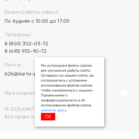
Режим работы офиса:
По будням с 10:00 до 17:00
Телефоны:
8 (800) 302-03-72
8 (495) 955-90-72
Почта:
Мы используем файлы cookies
для улучшения работы сайта.
b2b@karta-podarkov.ru
Оставаясь на нашем сайте, вы
соглашаетесь с условиями
использования файлов cookies.
Чтобы ознакомиться с нашими
Мы в социальных сетях:
Положениями о
конфиденциальности и об
использовании файлов cookie,
© 2026 KARTA-PODARKOV.RU.
нажмите здесь
.
ОК
Все права защищены.