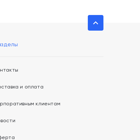
азделы
онтакты
ставка и оплата
орпоративным клиентам
овости
ферта