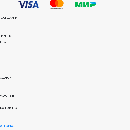
скидки и
инг в
ета
 одном
кость в
катов по
оставке