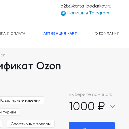
b2b@karta-podarkov.ru
Напиши в Telegram
ЕРСАЛЬНЫЕ КАРТЫ
ПРЕДОПЛАЧЕННЫЕ КАРТЫ
ЛЬНАЯ СВЯЗЬ
ТОПЛИВНЫЕ КАРТЫ
ВКА И ОПЛАТА
АКТИВАЦИЯ КАРТ
О КОМПАНИИ
zon
ификат Ozon
Выберите номинал:
Ювелирные изделия
1000 ₽
и туризм
Спортивные товары